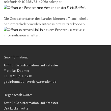
telefonisch (02581/53-6208) oder per
E-Mail.
Die Geodatendaten des Landes können z.T. auch direkt
heruntergeladen werden: Interessierte Nutzer können
hier
weitere
Informationen erhalten.
Geoinformation:
Amt für Geoinformation und Kataster
Matthias Kraemer
Tel. 02581/53-6230
geoinformation@kreis-warendorf.de
Liegenschaftskarte:
Amt für Geoinformation und Kataster
Dirk Lockenkötter